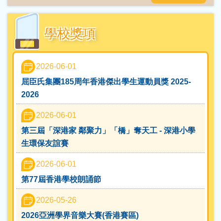
校外獎項更新
2025-03-03
學校獎項
油尖汪區青少年三人籃球賽 - 校外獎項更新
2025-02-24
2026-06-01
T-004 | 2024-2025學年「智能電子白板」貨品及服
屈臣氏集團185周年香港傑出學生運動員獎 2025-
務 <<書面報價>>
2026
2025-02-20
2026-06-01
香港青少年兒童繪畫公開賽2024 - 校外獎項更新
第三屆「深港家 鄰聚力」「橋」奪天工 - 深港小學
生環保友誼賽
2025-02-19
2026-06-01
Now TV STEM奬勵計劃2024 - 校外獎項更新
第77屆香港學校朗誦節
2025-02-19
2026-05-26
2024-2025 年度「閃耀之星」才華拓展奬學金 - 校
外獎項更新
2026亞洲學界音樂大賽(香港賽區)